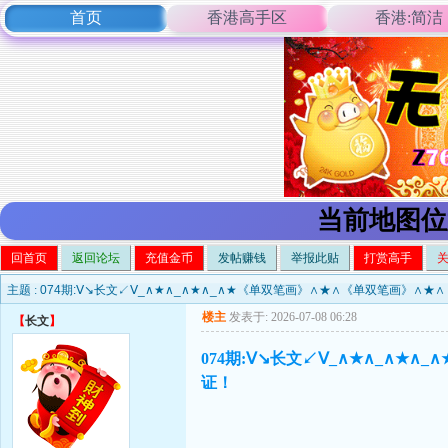
首页
香港高手区
香港:简洁
当前地图位
回首页
返回论坛
充值金币
发帖赚钱
举报此贴
打赏高手
主题 :
074期:Ⅴ↘长文↙Ⅴ_∧★∧_∧★∧_∧★《单双笔画》∧★∧《单双笔画》∧
楼主
发表于: 2026-07-08 06:28
【
长文
】
074期:Ⅴ↘长文↙Ⅴ_∧★∧_∧
证！