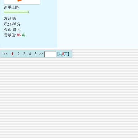
新手上路
发贴:86
积分:86 分
金币:18 元
贡献值:
86
点
<<
1
2
3
4
5
>>
[共
8
页]