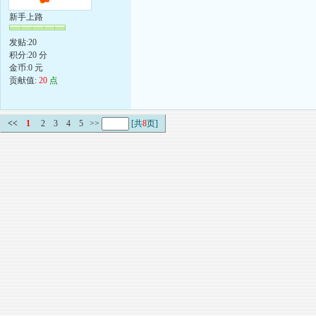
新手上路
发贴:20
积分:20 分
金币:0 元
贡献值:
20
点
<<
1
2
3
4
5
>>
[共
8
页]