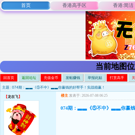
首页
香港高手区
香港:简洁
当前地图位
回首页
返回论坛
充值金币
发帖赚钱
举报此贴
打赏高手
主题 :
074期：▃▃《⑤不中》▃▃你赢钱的好帮手！实战稳赢！
楼主
发表于: 2026-07-08 06:25
【
龙在飞
】
074期：▃▃《⑤不中》▃▃你赢