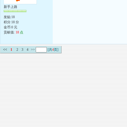
新手上路
发贴:18
积分:18 分
金币:0 元
贡献值:
18
点
<<
1
2
3
4
>>
[共
4
页]