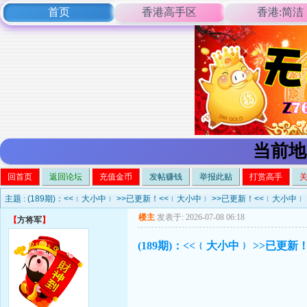
首页
香港高手区
香港:简洁
当前地
回首页
返回论坛
充值金币
发帖赚钱
举报此贴
打赏高手
主题 :
(189期)：<<﹛大小中﹜ >>已更新！<<﹛大小中﹜ >>已更新！<<﹛大小中﹜
楼主
发表于: 2026-07-08 06:18
【
方将军
】
(189期)：<<﹛大小中﹜ >>已更