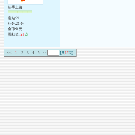
新手上路
发贴:21
积分:21 分
金币:0 元
贡献值:
21
点
<<
1
2
3
4
5
>>
[共
15
页]