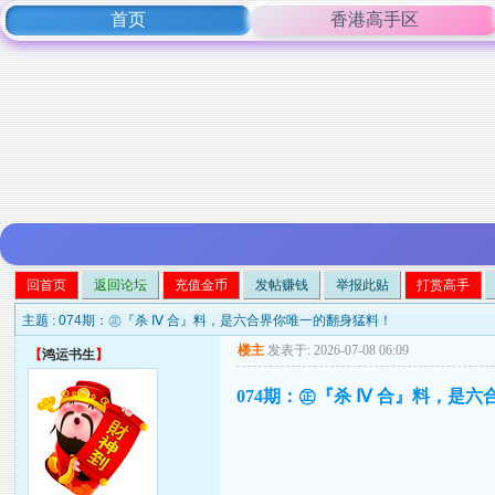
首页
香港高手区
回首页
返回论坛
充值金币
发帖赚钱
举报此贴
打赏高手
主题 :
074期：㊣『杀 Ⅳ 合』料，是六合界你唯一的翻身猛料！
楼主
发表于: 2026-07-08 06:09
【
鸿运书生
】
074期：㊣『杀 Ⅳ 合』料，是