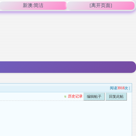
新澳:简洁
[离开页面]
阅读
3918
次 |
u
历史记录
编辑帖子
回复此帖