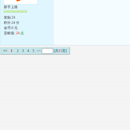
新手上路
发贴:24
积分:24 分
金币:0 元
贡献值:
24
点
<<
1
2
3
4
5
>>
[共
11
页]