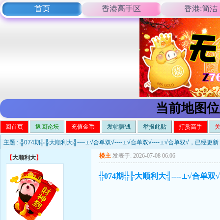
首页
香港高手区
香港:简洁
当前地图位
回首页
返回论坛
充值金币
发帖赚钱
举报此贴
打赏高手
主题 :
╬074期╬╠大顺利大╣----⊥√合单双√----⊥√合单双√----⊥√合单双√，已经更
楼主
发表于: 2026-07-08 06:06
【
大顺利大
】
╬074期╬╠大顺利大╣----⊥√合单双