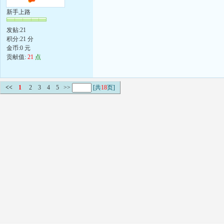
新手上路
发贴:21
积分:21 分
金币:0 元
贡献值:
21
点
<<
1
2
3
4
5
>>
[共
18
页]