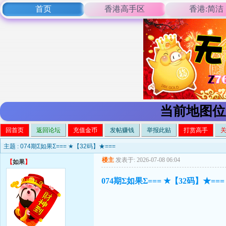
首页
香港高手区
香港:简洁
当前地图位
回首页
返回论坛
充值金币
发帖赚钱
举报此贴
打赏高手
主题 :
074期Σ如果Σ=== ★【32码】★===
楼主
发表于: 2026-07-08 06:04
【
如果
】
074期Σ如果Σ=== ★【32码】★===