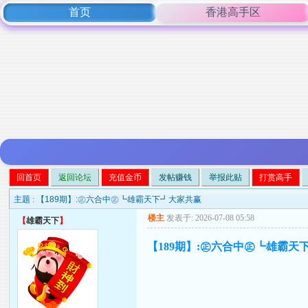
首页
香港高手区
回首页
返回论坛
充值金币
发帖赚钱
举报此贴
打赏高手
主题 :
【189期】:㊣六合中㊣┗雄霸天下┛大家共赢
楼主
发表于: 2026-07-08 05:58
【
雄霸天下
】
【189期】:㊣六合中㊣┗雄霸天