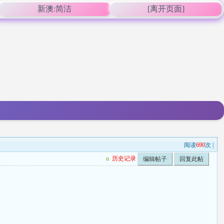
新澳:简洁
[离开页面]
阅读
690
次 |
u
历史记录
编辑帖子
回复此帖