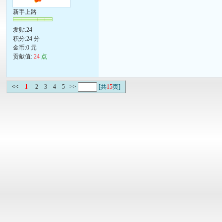
新手上路
发贴:24
积分:24 分
金币:0 元
贡献值:
24
点
<<
1
2
3
4
5
>>
[共
15
页]