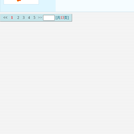
<<
1
2
3
4
5
>>
[共
13
页]