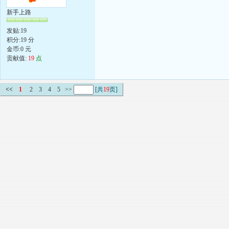
新手上路
发贴:19
积分:19 分
金币:0 元
贡献值:
19
点
<<
1
2
3
4
5
>>
[共
19
页]