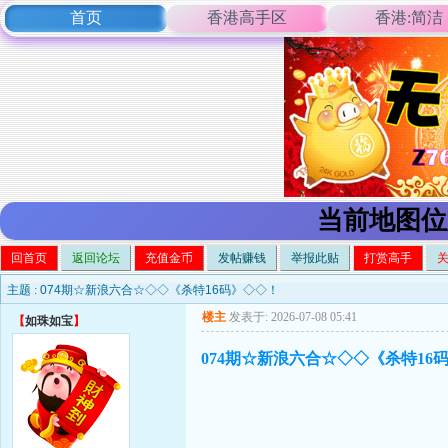
首页
香港高手区
香港:简洁
当前地图位
回首页
返回论坛
充值金币
发帖赚钱
举报此贴
打赏高手
主题 :
074期☆新浪六合☆◇◇《杀特16码》◇◇！
楼主
发表于: 2026-07-08 05:41
【
如珠如宝
】
074期☆新浪六合☆◇◇《杀特16