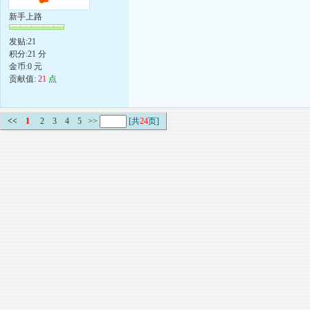
新手上路
发贴:21
积分:21 分
金币:0 元
贡献值:
21
点
<<
1
2
3
4
5
>>
[共
24
页]