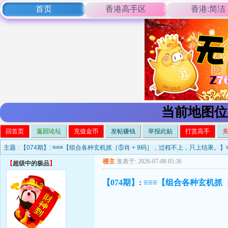
首页
香港高手区
香港:简洁
当前地图位
回首页
返回论坛
充值金币
发帖赚钱
举报此贴
打赏高手
主题 :
【074期】: ≡≡≡【组合各种玄机抓［⑤肖 + 9码］，过程不上，只上结果。
楼主
发表于: 2026-07-08 05:36
【
超级中的极品
】
【074期】: ≡≡≡【组合各种玄机