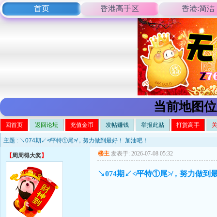
首页
香港高手区
香港:简洁
当前地图位
回首页
返回论坛
充值金币
发帖赚钱
举报此贴
打赏高手
主题 :
↘074期↙≮平特①尾≯，努力做到最好！ 加油吧！
楼主
发表于: 2026-07-08 05:32
【
周周得大奖
】
↘074期↙≮平特①尾≯，努力做到