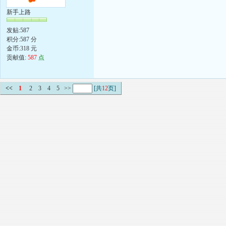
新手上路
发贴:587
积分:587 分
金币:318 元
贡献值:
587
点
<<
1
2
3
4
5
>>
[共
12
页]