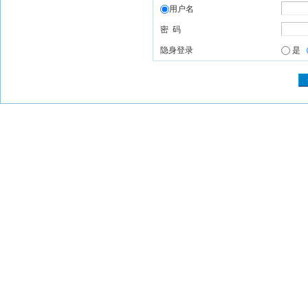
用户名
密 码
隐身登录
是