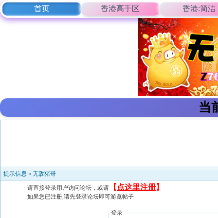
首页
香港高手区
香港:简洁
当
提示信息 »
无敌猪哥
【
点这里注册
】
请直接登录用户访问论坛，或请
如果您已注册,请先登录论坛即可游览帖子
登录