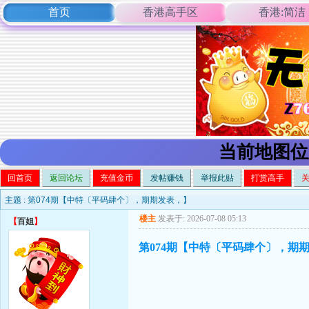
首页
香港高手区
香港:简洁
当前地图位
回首页
返回论坛
充值金币
发帖赚钱
举报此贴
打赏高手
主题 :
第074期【中特〔平码肆个〕，期期发表，】
楼主
发表于: 2026-07-08 05:13
【
百姐
】
第074期【中特〔平码肆个〕，期