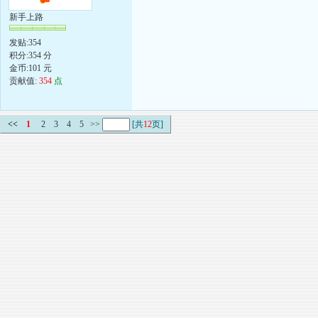
新手上路
发贴:354
积分:354 分
金币:101 元
贡献值:
354
点
<<
1
2
3
4
5
>>
[共
12
页]