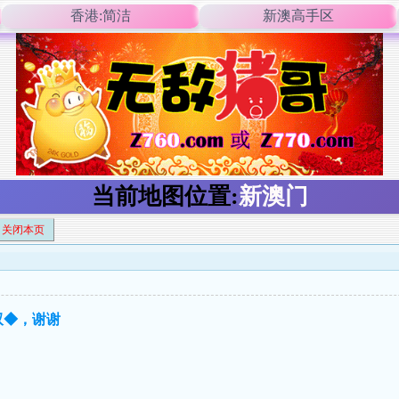
香港:简洁
新澳高手区
当前地图位置:
新澳门
关闭本页
双◆，谢谢