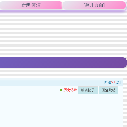
新澳:简洁
[离开页面]
阅读
506
次 |
u
历史记录
编辑帖子
回复此帖