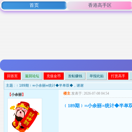
首页
香港高手区
回首页
返回论坛
充值金币
发帖赚钱
举报此贴
打赏高手
主题 :
﹛189期﹜∞小余丽∞统计◆半单双◆，谢谢
楼主
发表于: 2026-07-08 04:54
【
小余丽
】
﹛189期﹜∞小余丽∞统计◆半单