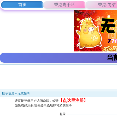
首页
香港高手区
香港:简洁
当
提示信息 »
无敌猪哥
【
点这里注册
】
请直接登录用户访问论坛，或请
如果您已注册,请先登录论坛即可游览帖子
登录