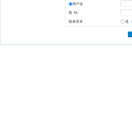
用户名
密 码
隐身登录
是