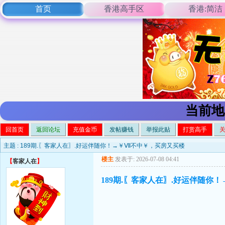
首页
香港高手区
香港:简洁
当前地
回首页
返回论坛
充值金币
发帖赚钱
举报此贴
打赏高手
主题 :
189期.〖客家人在〗.好运伴随你！→￥Ⅶ不中￥，买房又买楼
楼主
发表于: 2026-07-08 04:41
【
客家人在
】
189期.〖客家人在〗.好运伴随你