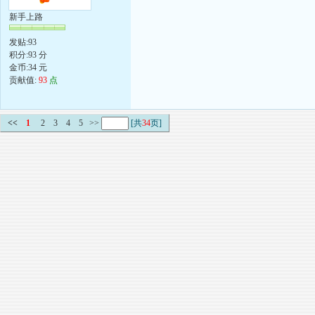
新手上路
发贴:93
积分:93 分
金币:34 元
贡献值:
93
点
<<
1
2
3
4
5
>>
[共
34
页]