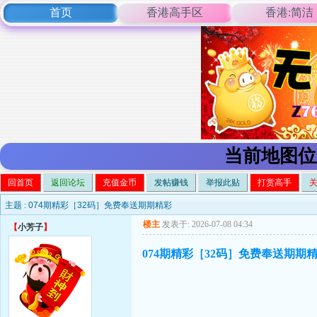
首页
香港高手区
香港:简洁
当前地图位
回首页
返回论坛
充值金币
发帖赚钱
举报此贴
打赏高手
主题 :
074期精彩［32码］免费奉送期期精彩
楼主
发表于: 2026-07-08 04:34
【
小芳子
】
074期精彩［32码］免费奉送期期