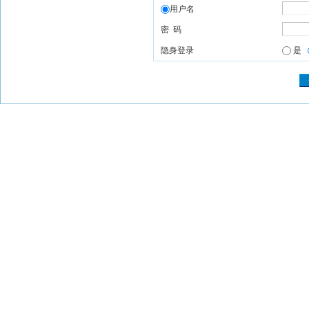
用户名
密 码
隐身登录
是