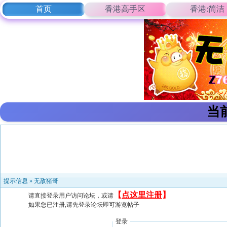
首页
香港高手区
香港:简洁
当
提示信息 »
无敌猪哥
【
点这里注册
】
请直接登录用户访问论坛，或请
如果您已注册,请先登录论坛即可游览帖子
登录