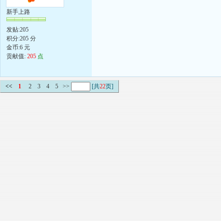
新手上路
发贴:205
积分:205 分
金币:6 元
贡献值:
205
点
<<
1
2
3
4
5
>>
[共
22
页]