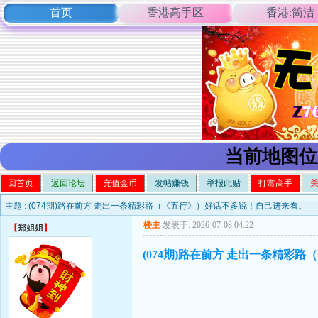
首页
香港高手区
香港:简洁
当前地图位
回首页
返回论坛
充值金币
发帖赚钱
举报此贴
打赏高手
主题 :
(074期)路在前方 走出一条精彩路（《五行》）好话不多说！自己进来看。
楼主
发表于: 2026-07-08 04:22
【
郑姐姐
】
(074期)路在前方 走出一条精彩