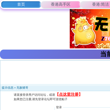
首页
香港高手区
香港:简洁
当
提示信息 »
无敌猪哥
【
点这里注册
】
请直接登录用户访问论坛，或请
如果您已注册,请先登录论坛即可游览帖子
登录