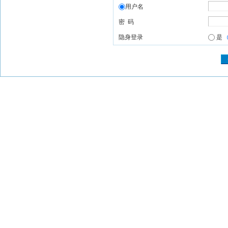
用户名
密 码
隐身登录
是