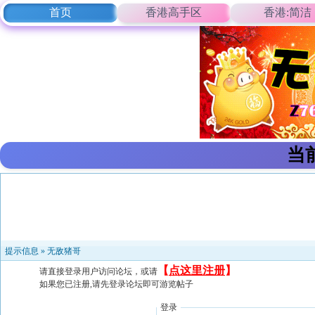
首页
香港高手区
香港:简洁
当
提示信息 »
无敌猪哥
【
点这里注册
】
请直接登录用户访问论坛，或请
如果您已注册,请先登录论坛即可游览帖子
登录