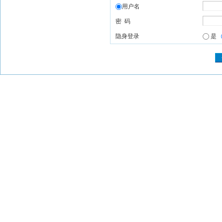
用户名
密 码
隐身登录
是