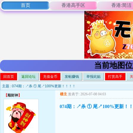
首页
香港高手区
香港:简洁
当前地图位
回首页
返回论坛
充值金币
发帖赚钱
举报此贴
打赏高手
主题 :
074期：↗杀 ① 尾↗100%更新！！！！
楼主
发表于: 2026-07-08 04:03
【
顺财神
】
074期：↗杀 ① 尾↗100%更新！