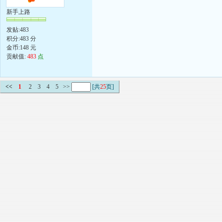
新手上路
发贴:483
积分:483 分
金币:148 元
贡献值:
483
点
<<
1
2
3
4
5
>>
[共
25
页]