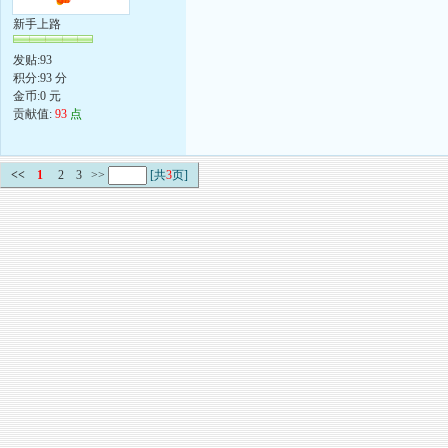
新手上路
发贴:93
积分:93 分
金币:0 元
贡献值:
93
点
<<
1
2
3
>>
[共
3
页]