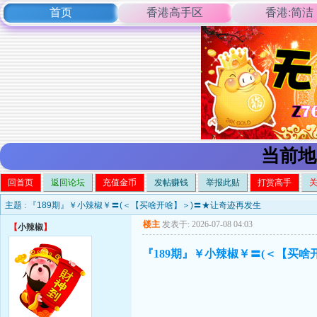
首页
香港高手区
香港:简洁
当前地
回首页
返回论坛
充值金币
发帖赚钱
举报此贴
打赏高手
主题 :
『189期』￥小辣椒￥〓(＜【买啥开啥】＞)〓★让奇迹再发生
楼主
发表于: 2026-07-08 04:03
【
小辣椒
】
『189期』￥小辣椒￥〓(＜【买啥