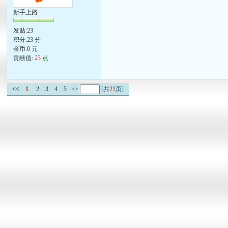
新手上路
发贴:23
积分:23 分
金币:0 元
贡献值:
23
点
<<
1
2
3
4
5
>>
[共
21
页]