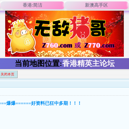
香港:简洁
新澳高手区
当前地图位置:
香港精英主论坛
关闭本页
！
===爆爆======好资料已狂中多期！！！