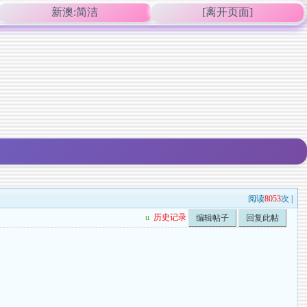
新澳:简洁
[离开页面]
阅读
8053
次 |
u
历史记录
编辑帖子
回复此帖