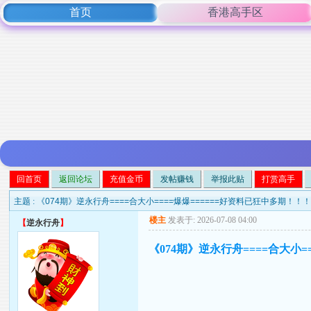
首页
香港高手区
回首页
返回论坛
充值金币
发帖赚钱
举报此贴
打赏高手
主题 :
《074期》逆永行舟====合大小====爆爆======好资料已狂中多期！！
楼主
发表于: 2026-07-08 04:00
【
逆永行舟
】
《074期》逆永行舟====合大小=