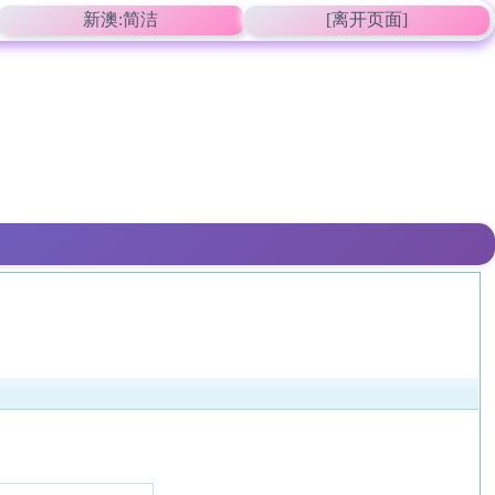
新澳:简洁
[离开页面]