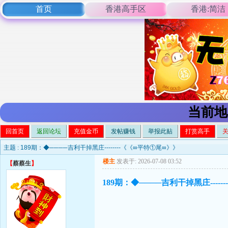
首页
香港高手区
香港:简洁
当前地
回首页
返回论坛
充值金币
发帖赚钱
举报此贴
打赏高手
主题 :
189期：◆────吉利干掉黑庄--------《《∞平特①尾∞》》
楼主
发表于: 2026-07-08 03:52
【
蔡蔡生
】
189期：◆────吉利干掉黑庄----