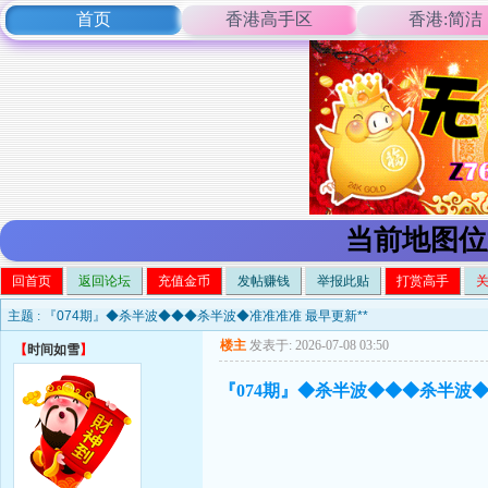
首页
香港高手区
香港:简洁
当前地图位
回首页
返回论坛
充值金币
发帖赚钱
举报此贴
打赏高手
主题 :
『074期』◆杀半波◆◆◆杀半波◆准准准准 最早更新**
楼主
发表于: 2026-07-08 03:50
【
时间如雪
】
『074期』◆杀半波◆◆◆杀半波◆