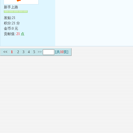
新手上路
发贴:21
积分:21 分
金币:0 元
贡献值:
21
点
<<
1
2
3
4
5
>>
[共
10
页]