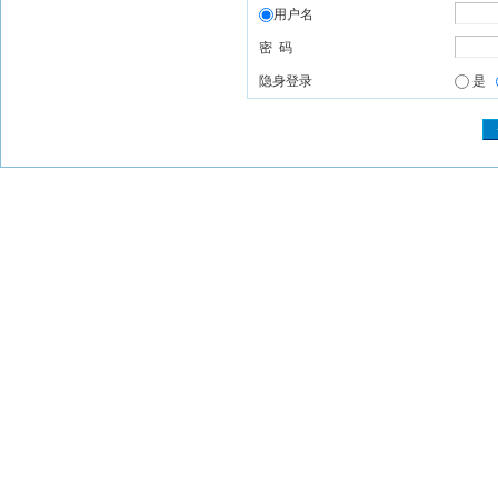
用户名
密 码
隐身登录
是