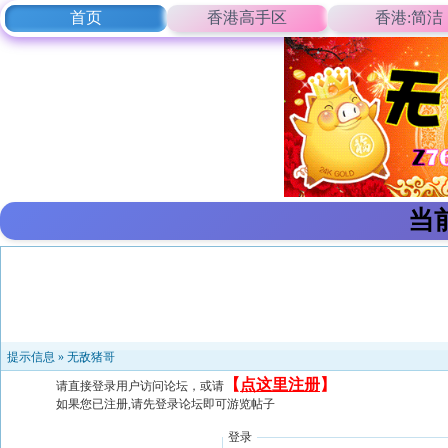
首页
香港高手区
香港:简洁
当
提示信息 »
无敌猪哥
【
点这里注册
】
请直接登录用户访问论坛，或请
如果您已注册,请先登录论坛即可游览帖子
登录