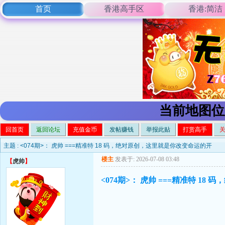
首页
香港高手区
香港:简洁
当前地图位
回首页
返回论坛
充值金币
发帖赚钱
举报此贴
打赏高手
主题 :
<074期>： 虎帅 ===精准特 18 码，绝对原创，这里就是你改变命运的开
楼主
发表于: 2026-07-08 03:48
【
虎帅
】
<074期>： 虎帅 ===精准特 1