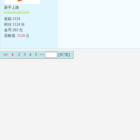
新手上路
发贴:1124
积分:1124 分
金币:283 元
贡献值:
1124
点
<<
1
2
3
4
5
>>
[共
7
页]