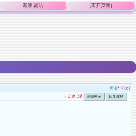
新澳:简洁
[离开页面]
阅读
2180
次 |
u
历史记录
编辑帖子
回复此帖