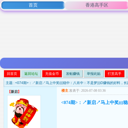
首页
香港高手区
回首页
返回论坛
充值金币
发帖赚钱
举报此贴
打赏高手
主题 :
<074期>：↗新启↗马上中奖(((稳中﹛八肖中﹜不是梦)))D赚钱的好料，
楼主
发表于: 2026-07-08 03:36
【
新启
】
<074期>：↗新启↗马上中奖((