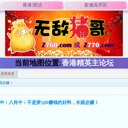
香港:简洁
新澳高手区
当前地图位置:
香港精英主论坛
关闭本页
长跟必赚！
(稳中﹛八肖中﹜不是梦)))D赚钱的好料，长跟必赚！