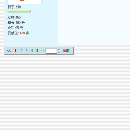
新手上路
发贴:460
积分:460 分
金币:95 元
贡献值:
460
点
<<
1
2
3
4
5
>>
[共
10
页]