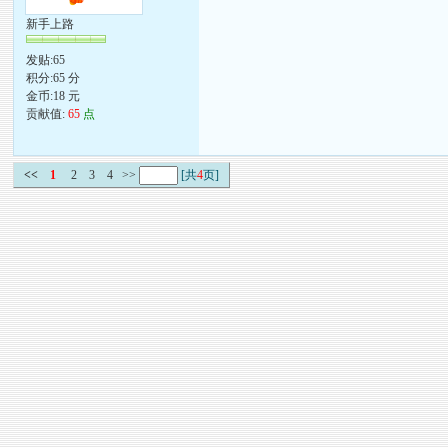
新手上路
发贴:65
积分:65 分
金币:18 元
贡献值:
65
点
<<
1
2
3
4
>>
[共
4
页]