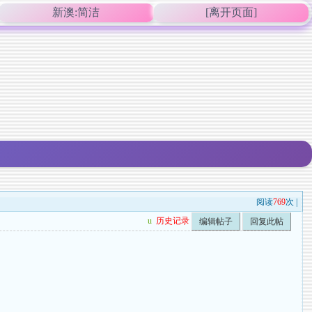
新澳:简洁
[离开页面]
阅读
769
次 |
u
历史记录
编辑帖子
回复此帖