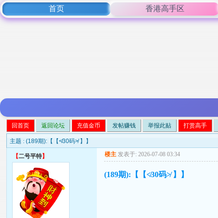
首页
香港高手区
回首页
返回论坛
充值金币
发帖赚钱
举报此贴
打赏高手
主题 :
(189期):【【≮30码≯ 】】
楼主
发表于: 2026-07-08 03:34
【
二号平特
】
(189期):【【≮30码≯ 】】