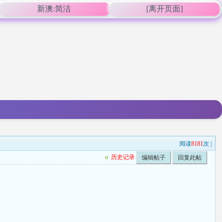
新澳:简洁
[离开页面]
阅读
8181
次 |
u
历史记录
编辑帖子
回复此帖