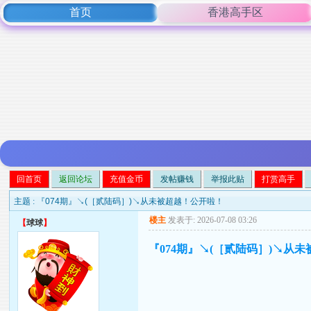
首页
香港高手区
回首页
返回论坛
充值金币
发帖赚钱
举报此贴
打赏高手
主题 :
『074期』↘(［贰陆码］)↘从未被超越！公开啦！
楼主
发表于: 2026-07-08 03:26
【
球球
】
『074期』↘(［贰陆码］)↘从