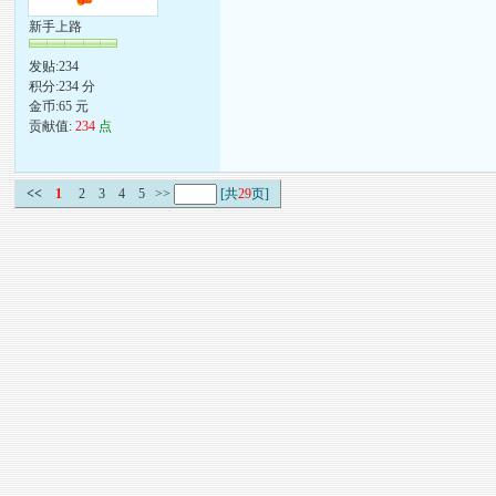
新手上路
发贴:234
积分:234 分
金币:65 元
贡献值:
234
点
<<
1
2
3
4
5
>>
[共
29
页]