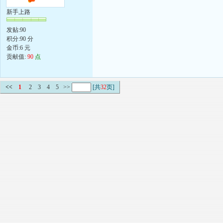
新手上路
发贴:90
积分:90 分
金币:6 元
贡献值:
90
点
<<
1
2
3
4
5
>>
[共
32
页]