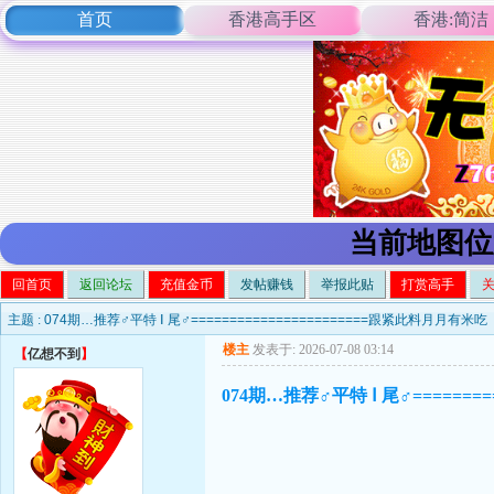
首页
香港高手区
香港:简洁
当前地图位
回首页
返回论坛
充值金币
发帖赚钱
举报此贴
打赏高手
主题 :
074期…推荐♂平特 Ⅰ 尾♂=======================跟紧此料月月有米吃
楼主
发表于: 2026-07-08 03:14
【
亿想不到
】
074期…推荐♂平特 Ⅰ 尾♂=======