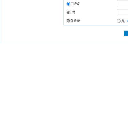
用户名
密 码
隐身登录
是