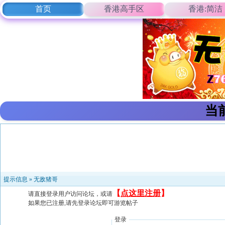
首页
香港高手区
香港:简洁
当
提示信息 »
无敌猪哥
【
点这里注册
】
请直接登录用户访问论坛，或请
如果您已注册,请先登录论坛即可游览帖子
登录