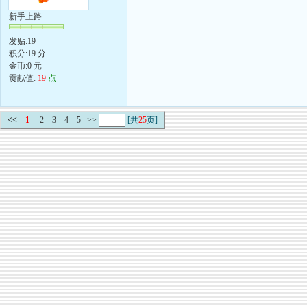
新手上路
发贴:19
积分:19 分
金币:0 元
贡献值:
19
点
<<
1
2
3
4
5
>>
[共
25
页]