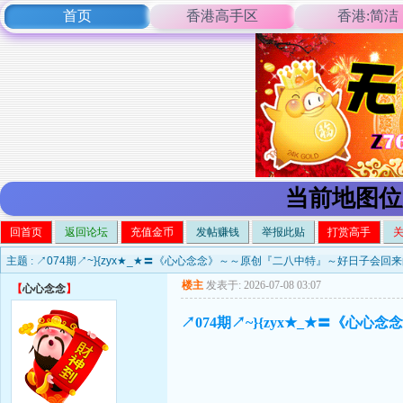
首页
香港高手区
香港:简洁
当前地图位
回首页
返回论坛
充值金币
发帖赚钱
举报此贴
打赏高手
主题 :
↗074期↗~}{zyx★_★〓《心心念念》～～原创『二八中特』～好日子会回来的！
楼主
发表于: 2026-07-08 03:07
【
心心念念
】
↗074期↗~}{zyx★_★〓《心心