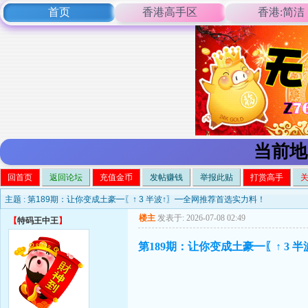
首页
香港高手区
香港:简洁
当前地
回首页
返回论坛
充值金币
发帖赚钱
举报此贴
打赏高手
主题 :
第189期：让你变成土豪━〖↑ 3 半波↑〗━全网推荐首选实力料！
楼主
发表于: 2026-07-08 02:49
【
特码王中王
】
第189期：让你变成土豪━〖↑ 3