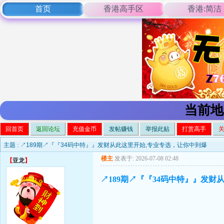
首页
香港高手区
香港:简洁
当前地
回首页
返回论坛
充值金币
发帖赚钱
举报此贴
打赏高手
主题 :
↗189期↗『『34码中特』』发财从此这里开始,专业专选，让你中到爆
楼主
发表于: 2026-07-08 02:48
【
亚龙
】
↗189期↗『『34码中特』』发财