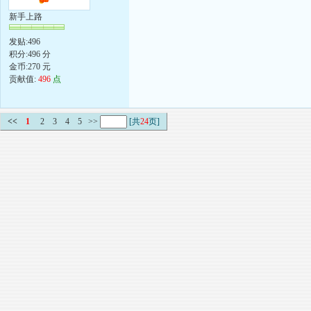
新手上路
发贴:496
积分:496 分
金币:270 元
贡献值:
496
点
<<
1
2
3
4
5
>>
[共
24
页]