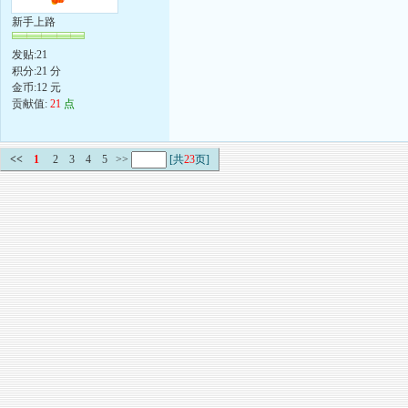
新手上路
发贴:21
积分:21 分
金币:12 元
贡献值:
21
点
<<
1
2
3
4
5
>>
[共
23
页]