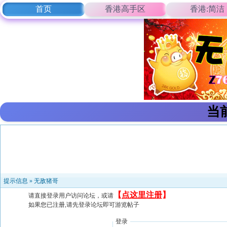
首页
香港高手区
香港:简洁
当
提示信息 »
无敌猪哥
【
点这里注册
】
请直接登录用户访问论坛，或请
如果您已注册,请先登录论坛即可游览帖子
登录