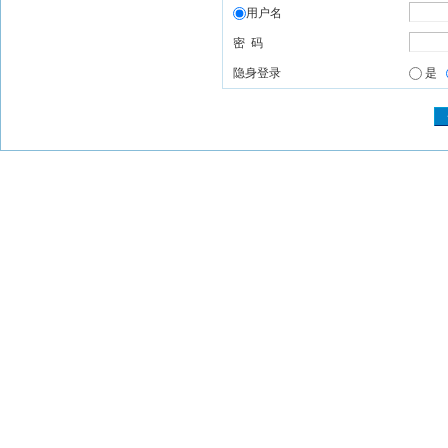
用户名
密 码
隐身登录
是