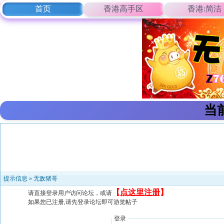
首页
香港高手区
香港:简洁
当
提示信息 »
无敌猪哥
【
点这里注册
】
请直接登录用户访问论坛，或请
如果您已注册,请先登录论坛即可游览帖子
登录