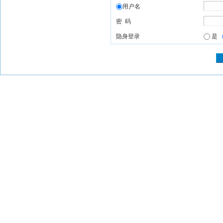
用户名
密 码
隐身登录
是