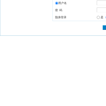
用户名
密 码
隐身登录
是