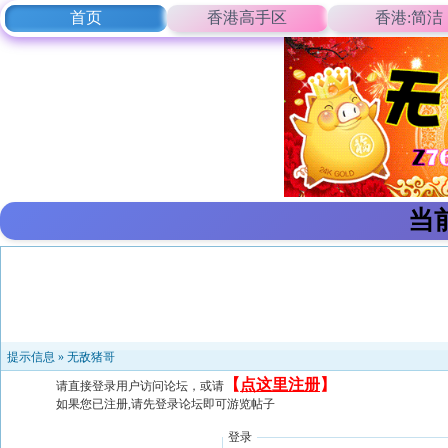
首页
香港高手区
香港:简洁
当
提示信息 »
无敌猪哥
【
点这里注册
】
请直接登录用户访问论坛，或请
如果您已注册,请先登录论坛即可游览帖子
登录