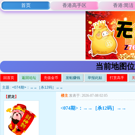
首页
香港高手区
香港:简洁
当前地图位
回首页
返回论坛
充值金币
发帖赚钱
举报此贴
打赏高手
主题 :
<074期>：→→［杀12码］→→
楼主
发表于: 2026-07-08 02:05
【
肥龙
】
<074期>：→→［杀12码］→→