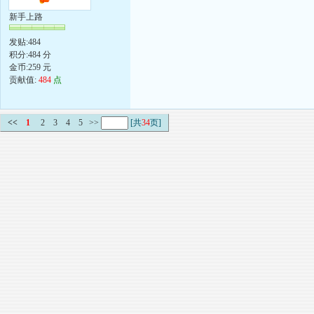
新手上路
发贴:484
积分:484 分
金币:259 元
贡献值:
484
点
<<
1
2
3
4
5
>>
[共
34
页]