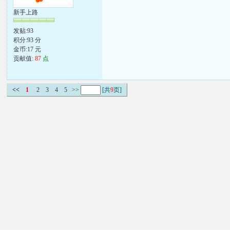
新手上路
发贴:93
积分:93 分
金币:17 元
贡献值:
87
点
<<
1
2
3
4
5
>>
[共
9
页]