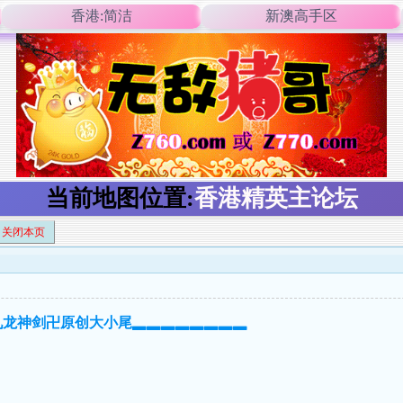
香港:简洁
新澳高手区
当前地图位置:
香港精英主论坛
关闭本页
卍九龙神剑卍原创大小尾▂▂▂▂▂▂▂▂