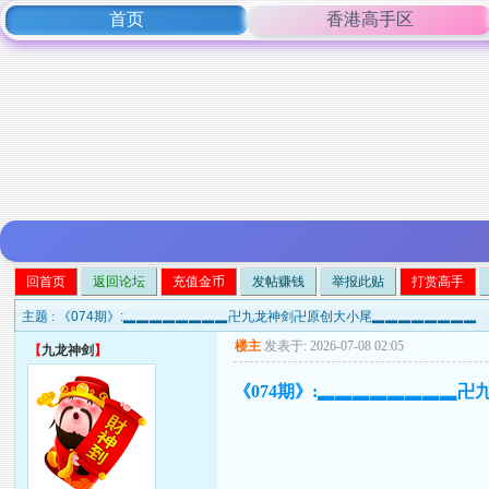
首页
香港高手区
回首页
返回论坛
充值金币
发帖赚钱
举报此贴
打赏高手
主题 :
《074期》:▂▂▂▂▂▂▂▂卍九龙神剑卍原创大小尾▂▂▂▂▂▂▂▂
楼主
发表于: 2026-07-08 02:05
【
九龙神剑
】
《074期》:▂▂▂▂▂▂▂▂