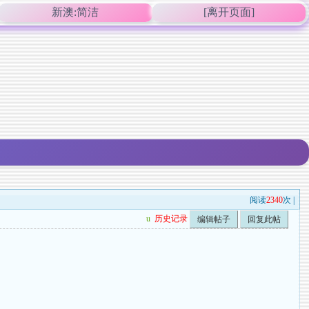
新澳:简洁
[离开页面]
阅读
2340
次 |
u
历史记录
编辑帖子
回复此帖