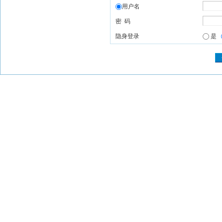
用户名
密 码
隐身登录
是