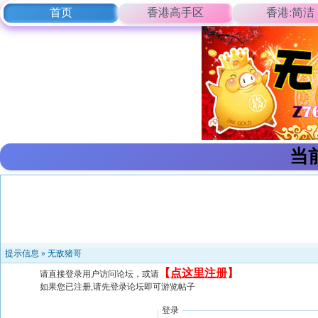
首页
香港高手区
香港:简洁
当
提示信息 »
无敌猪哥
【
点这里注册
】
请直接登录用户访问论坛，或请
如果您已注册,请先登录论坛即可游览帖子
登录