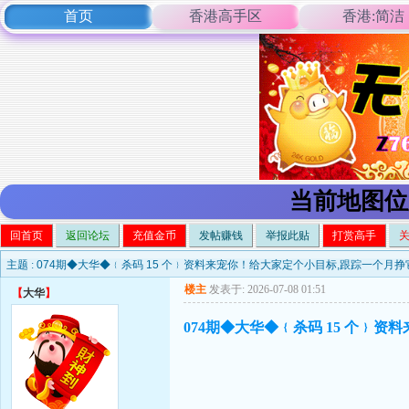
首页
香港高手区
香港:简洁
当前地图位
回首页
返回论坛
充值金币
发帖赚钱
举报此贴
打赏高手
主题 :
074期◆大华◆﹛杀码 15 个﹜资料来宠你！给大家定个小目标,跟踪一个月挣它
楼主
发表于: 2026-07-08 01:51
【
大华
】
074期◆大华◆﹛杀码 15 个﹜资