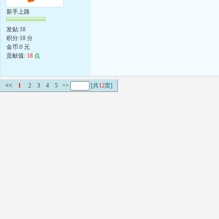
新手上路
发贴:18
积分:18 分
金币:0 元
贡献值:
18
点
<<
1
2
3
4
5
>>
[共
12
页]