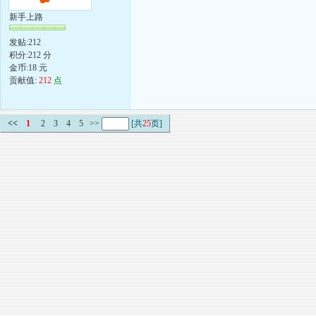
新手上路
发贴:212
积分:212 分
金币:18 元
贡献值:
212
点
<<
1
2
3
4
5
>>
[共
25
页]