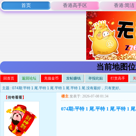
首页
香港高手区
香港:简洁
当前地图位
回首页
返回论坛
充值金币
发帖赚钱
举报此贴
打赏高手
主题 :
074期:平特 1 尾.平特 1 尾.平特 1 尾.平特 1 尾.没有最好，只有更好。
楼主
发表于: 2026-07-08 01:34
【
传奇看看
】
074期:平特 1 尾.平特 1 尾.平特 