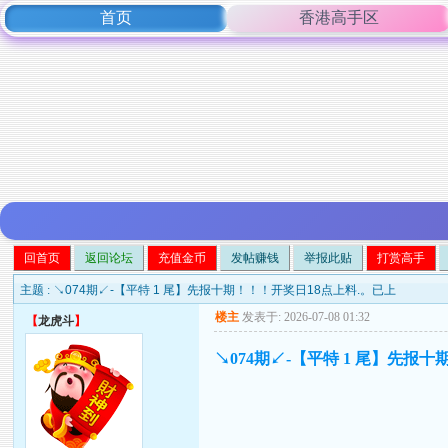
首页
香港高手区
回首页
返回论坛
充值金币
发帖赚钱
举报此贴
打赏高手
主题 :
↘074期↙-【平特 1 尾】先报十期！！！开奖日18点上料.。已上
楼主
发表于: 2026-07-08 01:32
【
龙虎斗
】
↘074期↙-【平特 1 尾】先报