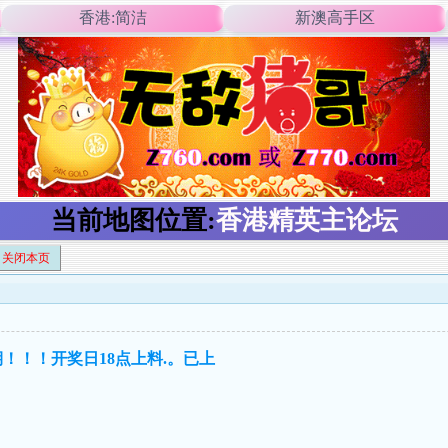
香港:简洁
新澳高手区
当前地图位置:
香港精英主论坛
关闭本页
十期！！！开奖日18点上料.。已上