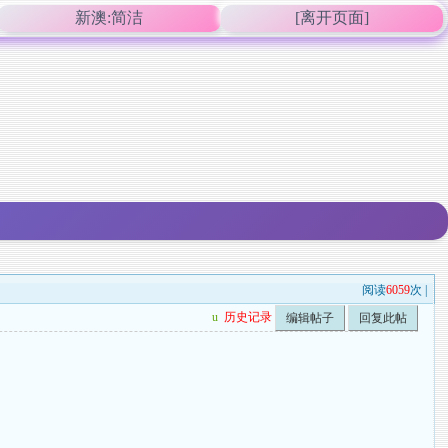
新澳:简洁
[离开页面]
阅读
6059
次 |
u
历史记录
编辑帖子
回复此帖