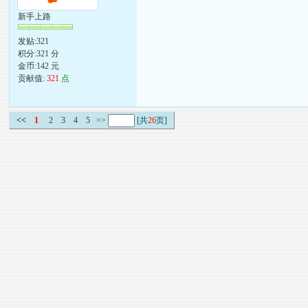
新手上路
发贴:321
积分:321 分
金币:142 元
贡献值:
321
点
<<
1
2
3
4
5
>>
[共
26
页]