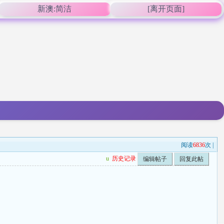
新澳:简洁
[离开页面]
阅读
6836
次 |
u
历史记录
编辑帖子
回复此帖