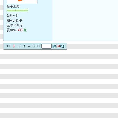
新手上路
发贴:411
积分:411 分
金币:268 元
贡献值:
411
点
<<
1
2
3
4
5
>>
[共
24
页]