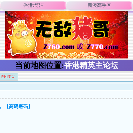
香港:简洁
新澳高手区
当前地图位置:
香港精英主论坛
关闭本页
音。【高码底码】